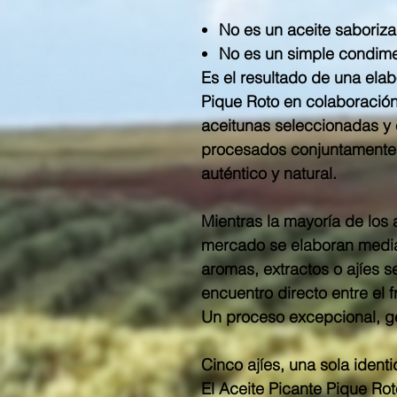
No es un aceite saboriza
No es un simple condime
Es el resultado de una elab
Pique Roto en colaboració
aceitunas seleccionadas y 
procesados conjuntamente p
auténtico y natural.
Mientras la mayoría de los 
mercado se elaboran median
aromas, extractos o ajíes 
encuentro directo entre el fr
Un proceso excepcional, gen
Cinco ajíes, una sola ident
El Aceite Picante Pique R