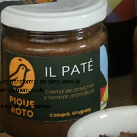
ra transformar un plato sencillo
nómica memorable.
e nacer en el campo
a.