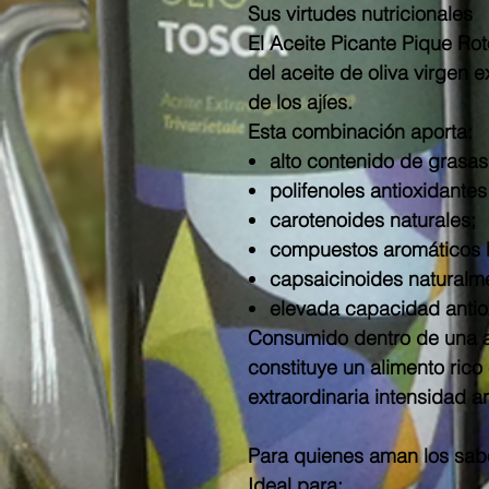
Sus virtudes nutricionales
El Aceite Picante Pique Rot
del aceite de oliva virgen 
de los ajíes.
Esta combinación aporta:
alto contenido de grasa
polifenoles antioxidantes
carotenoides naturales;
compuestos aromáticos b
capsaicinoides naturalme
elevada capacidad antio
Consumido dentro de una a
constituye un alimento rico
extraordinaria intensidad a
Para quienes aman los sab
Ideal para: