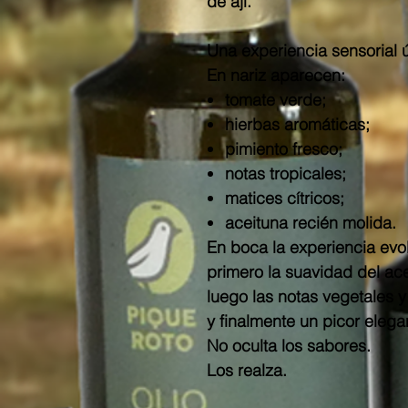
de ají.
Una experiencia sensorial 
En nariz aparecen:
tomate verde;
hierbas aromáticas;
pimiento fresco;
notas tropicales;
matices cítricos;
aceituna recién molida.
En boca la experiencia evo
primero la suavidad del acei
luego las notas vegetales y 
y finalmente un picor elega
No oculta los sabores.
Los realza.