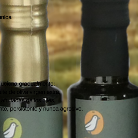
única
luciona gradualmente:
te de oliva virgen extra,
afrutadas de los ajíes,
nte, persistente y nunca agresivo.