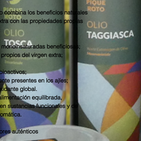
o combina los beneficios naturales
extra con las propiedades propias
s monoinsaturadas beneficiosas;
 propios del virgen extra;
ioactivos;
nte presentes en los ajíes;
xidante global.
limentación equilibrada,
 en sustancias funcionales y de
romática.
ores auténticos