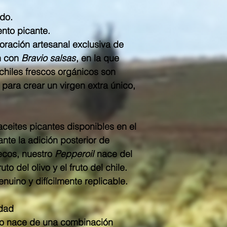
do.
nto picante.
oración artesanal exclusiva de
n con
Bravio salsas
, en la que
chiles frescos orgánicos son
ara crear un virgen extra único,
aceites picantes disponibles en el
te la adición posterior de
secos, nuestro
Pepperoil
nace del
uto del olivo y el fruto del chile.
uino y difícilmente replicable.
idad
oto nace de una combinación