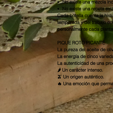
No existe una mezcla ind
No existe una receta est
Cada botella cuenta la his
temporada y del trabajo co
personalmente cada planta
PIQUE ROTO PICANTE
La pureza del aceite de oliv
La energía de cinco varieda
La autenticidad de una pro
🌶️
Un carácter intenso.
🫒
Un origen auténtico.
🔥
Una emoción que perma