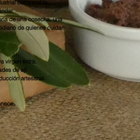
ustrial comparable.
ándar.
toria de una cosecha, una
tidiano de quienes cuidan
.
a virgen extra.
des de ají.
ducción artesanal.
nece.