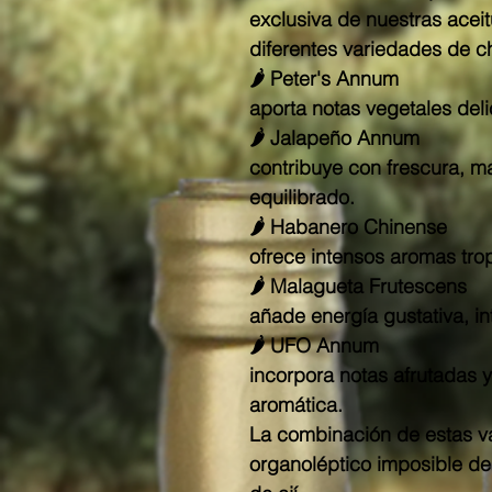
exclusiva de nuestras acei
diferentes variedades de ch
🌶
Peter's Annum
aporta notas vegetales del
🌶
Jalapeño Annum
contribuye con frescura, ma
equilibrado.
🌶
Habanero Chinense
ofrece intensos aromas tropi
🌶
Malagueta Frutescens
añade energía gustativa, in
🌶
UFO Annum
incorpora notas afrutadas 
aromática.
La combinación de estas va
organoléptico imposible de 