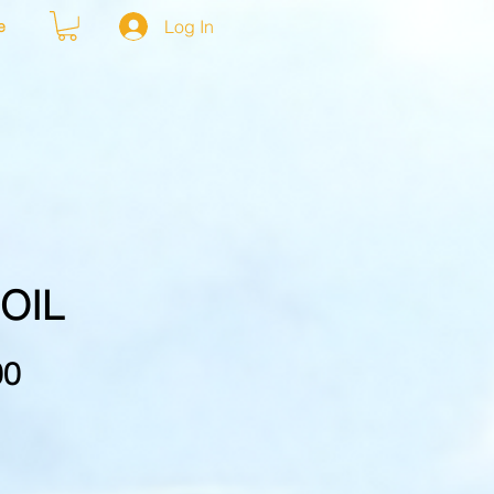
Log In
e
OIL
Price
00