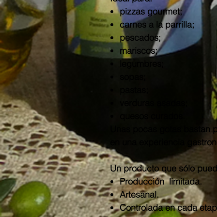
pizzas gourmet;
carnes a la parrilla;
pescados;
mariscos;
legumbres;
sopas;
pastas;
verduras asadas;
quesos curados.
Unas pocas gotas bastan pa
en una experiencia gastro
Un producto que sólo pued
Producción limitada.
Artesanal.
Controlada en cada etap