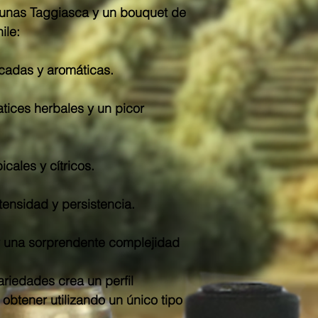
tunas Taggiasca y un bouquet de
ile:
icadas y aromáticas.
tices herbales y un picor
cales y cítricos.
tensidad y persistencia.
y una sorprendente complejidad
riedades crea un perfil
obtener utilizando un único tipo